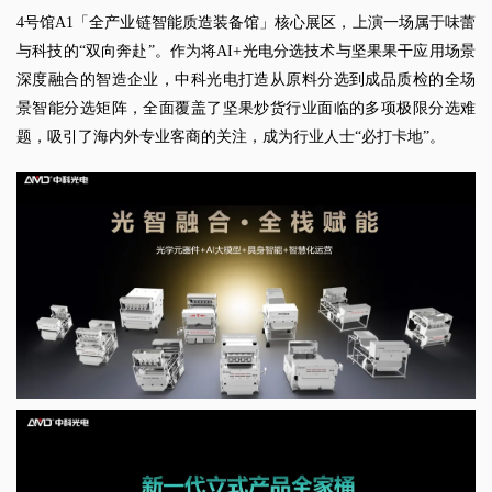
4号馆A1「全产业链智能质造装备馆」核心展区，上演一场属于味蕾
与科技的“双向奔赴”。作为将AI+光电分选技术与坚果果干应用场景
深度融合的智造企业，中科光电打造从原料分选到成品质检的全场
景智能分选矩阵，全面覆盖了坚果炒货行业面临的多项极限分选难
题，吸引了海内外专业客商的关注，成为行业人士“必打卡地”。