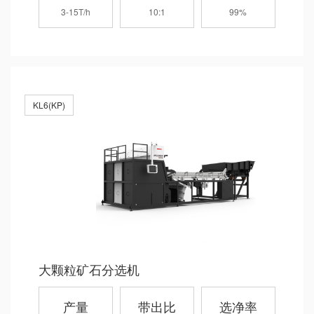
3-15T/h
10:1
99%
KL6(KP)
大颗粒矿石分选机
产量
带出比
选净率