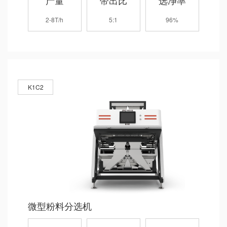
产量
带出比
选净率
2-8T/h
5:1
96%
K1C2
微型粉料分选机