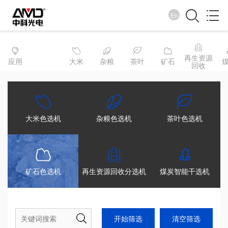
En
产品中心
再生资源
应用
大米
杂粮
茶叶
矿石
回收
创新无止境 服务到永远
大米色选机
杂粮色选机
茶叶色选机
矿石色选机
再生资源回收分选机
煤炭智能干选机