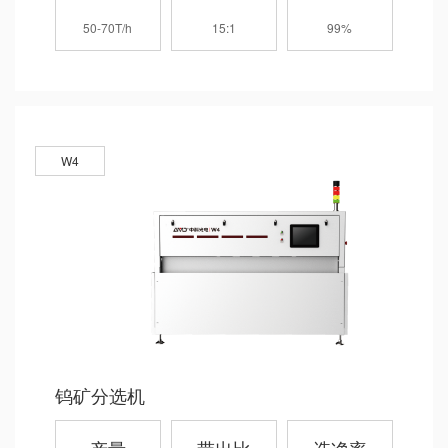
50-70T/h
15:1
99%
W4
钨矿分选机