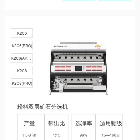
K2C6
K2C6(PRO)
K2C6(APEX)
K2C8
K2C8(PRO)
粉料双层矿石分选机
产量
带出比
选净率
适用颗级
1.5-8T/h
1:15
99%
16—160目