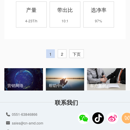
产量
带出比
选净率
4-23T/h
10:1
97%
1
2
下页
营销网络
帮助中心
客户案例
联系我们
0551-63846866
sales@cn-amd.com