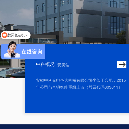
想买色选机？
可以介绍下你们的产品么
中科概况
安美达
安徽中科光电色选机械有限公司坐落于合肥，2015
年公司与合锻智能重组上市（股票代码603011）