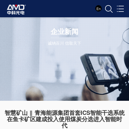
En
企业新闻
诚纳百川 信取天下
智慧矿山 ‖ 青海能源集团首套ICS智能干选系统
在鱼卡矿区建成投入使用煤炭分选进入智能时
代