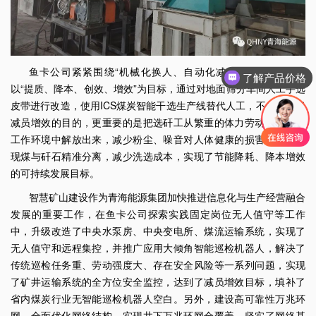
鱼卡公司紧紧围绕“机械化换人、自动化减人”的工作思路，
了解产品价格
以“提质、降本、创效、增效”为目标，通过对地面筛分车间人工手选
皮带进行改造，使用ICS煤炭智能干选生产线替代人工，不仅达到了
减员增效的目的，更重要的是把选矸工从繁重的体力劳动和艰苦的
工作环境中解放出来，减少粉尘、噪音对人体健康的损害，而且实
现煤与矸石精准分离，减少洗选成本，实现了节能降耗、降本增效
的可持续发展目标。
智慧矿山建设作为青海能源集团加快推进信息化与生产经营融合
发展的重要工作，在鱼卡公司探索实践固定岗位无人值守等工作
中，升级改造了中央水泵房、中央变电所、煤流运输系统，实现了
无人值守和远程集控，并推广应用大倾角智能巡检机器人，解决了
传统巡检任务重、劳动强度大、存在安全风险等一系列问题，实现
了矿井运输系统的全方位安全监控，达到了减员增效目标，填补了
省内煤炭行业无智能巡检机器人空白。另外，建设高可靠性万兆环
网，全面优化网络结构，实现井下万兆环网全覆盖，坚实了网络基